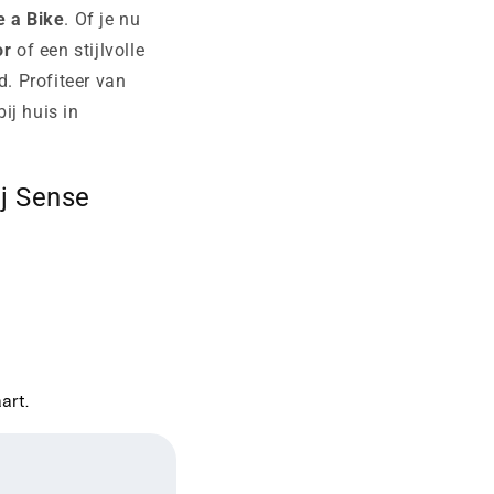
 a Bike
. Of je nu
or
of een stijlvolle
d. Profiteer van
ij huis in
j Sense