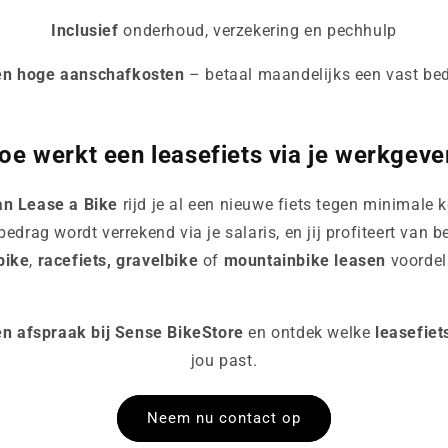
Inclusief
onderhoud, verzekering en pechhulp
n hoge aanschafkosten
– betaal maandelijks een vast be
oe werkt een leasefiets via je werkgeve
an Lease a Bike
rijd je al een nieuwe fiets tegen minimale 
 bedrag wordt verrekend via je salaris, en jij profiteert van 
bike
,
racefiets, gravelbike
of
mountainbike leasen
voordeli
n afspraak bij Sense BikeStore
en ontdek welke
leasefiet
jou past.
Neem nu contact op