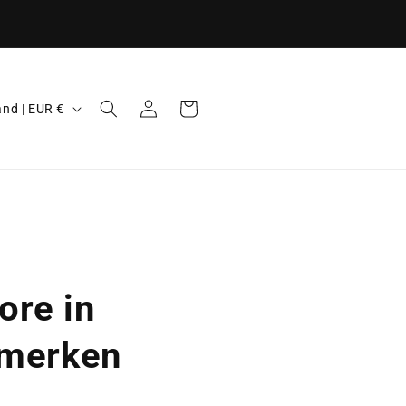
erpe prijzen - Afgemonteerd bezorgd -
sgarantie - Persoonlijke afhandeling
Inloggen
Winkelwagen
Nederland | EUR €
ore in
pmerken