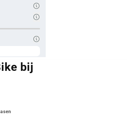
ke bij
easen