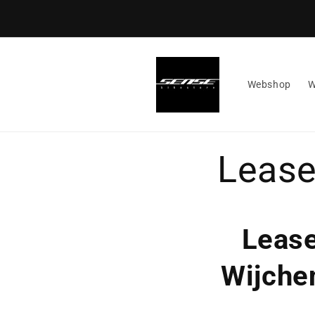
Meteen
naar de
content
Webshop
W
Lease
Lease
Wijche