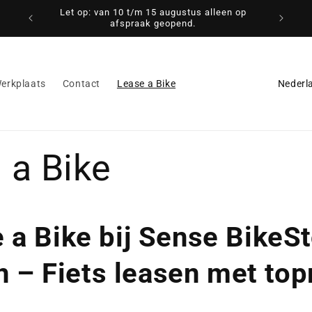
Let op: van 10 t/m 15 augustus alleen op
Zéér sch
afspraak geopend.
Fabriek
L
erkplaats
Contact
Lease a Bike
a
n
d
 a Bike
/
r
e
 a Bike bij Sense BikeSt
g
i
n – Fiets leasen met to
o