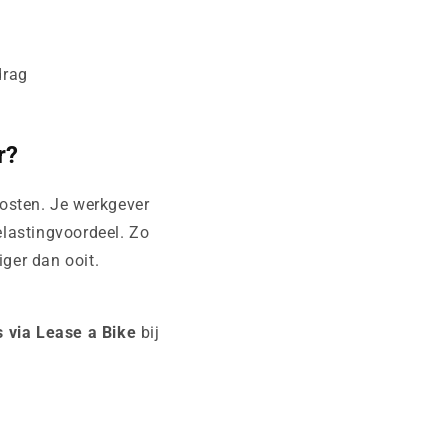
drag
r?
kosten. Je werkgever
belastingvoordeel. Zo
ger dan ooit.
s via Lease a Bike
bij