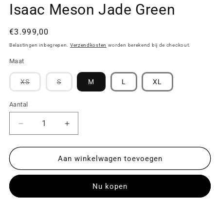
in
Isaac Meson Jade Green
modaal
Normale
€3.999,00
prijs
Belastingen inbegrepen.
Verzendkosten
worden berekend bij de checkout.
Maat
Variant
Variant
XS
S
M
L
XL
uitverkocht
uitverkocht
of
of
niet
niet
Aantal
Aantal
beschikbaar
beschikbaar
Aantal
Aantal
verlagen
verhogen
voor
voor
Isaac
Isaac
Aan winkelwagen toevoegen
Meson
Meson
Jade
Jade
Nu kopen
Green
Green