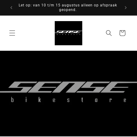
Meteen
Let op: van 10 t/m 15 augustus alleen op afspraak
Zéér 
naar de
geopend.
Fabr
content
Winkelwagen