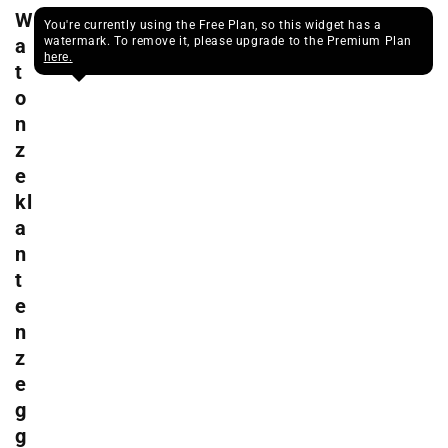
W
You're currently using the Free Plan, so this widget has a
a
watermark. To remove it, please upgrade to the Premium Plan
here.
t
o
n
z
e
kl
a
n
t
e
n
z
e
g
g