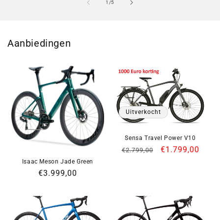
van
1
/
5
Aanbiedingen
Uitverkocht
Sensa Travel Power V10
Normale
Aanbiedingspri
€1.799,00
€2.799,00
prijs
Isaac Meson Jade Green
Normale
€3.999,00
prijs