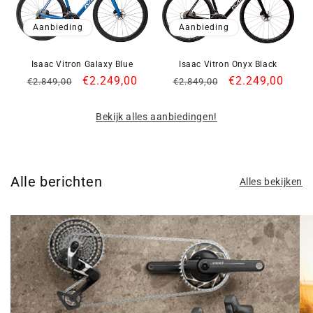
Aanbieding
Aanbieding
Isaac Vitron Galaxy Blue
Isaac Vitron Onyx Black
Normale
Aanbiedingsprijs
€2.249,00
Normale
Aanbiedingspri
€2.249,00
€2.849,00
€2.849,00
prijs
prijs
Bekijk alles aanbiedingen!
Alle berichten
Alles bekijken