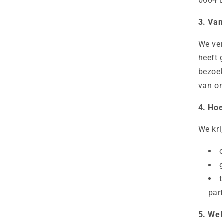
6604 
3. Va
We ve
heeft 
bezoek
van on
4. Ho
We kri
par
5. We