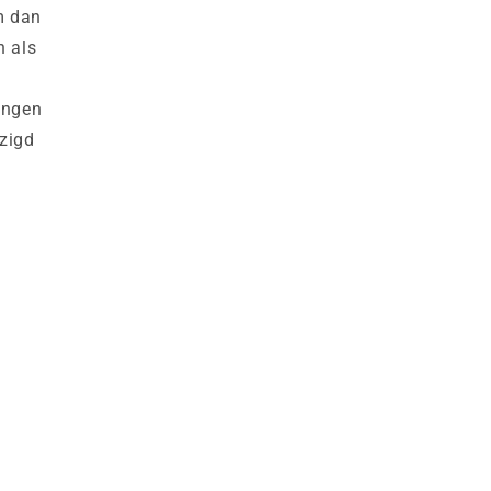
m dan
n als
gingen
jzigd