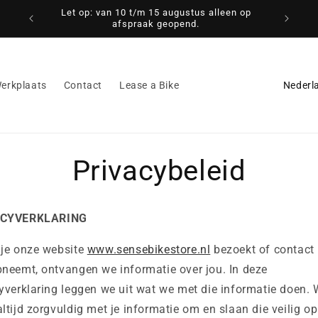
Let op: van 10 t/m 15 augustus alleen op
Zéér sch
afspraak geopend.
Fabriek
L
erkplaats
Contact
Lease a Bike
a
n
d
Privacybeleid
/
r
e
ACYVERKLARING
g
 je onze website
www.sensebikestore.nl
bezoekt of contact
i
neemt, ontvangen we informatie over jou. In deze
o
yverklaring leggen we uit wat we met die informatie doen.
ltijd zorgvuldig met je informatie om en slaan die veilig o