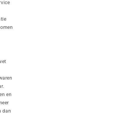
rvice
tie
rkomen
wet
e
ewaren
r.
en en
meer
m dan