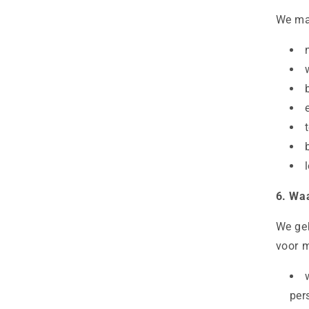
We ma
6. Wa
We geb
voor 
per