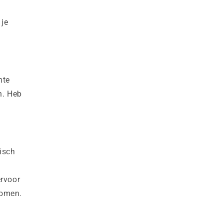
 je
mte
n. Heb
isch
rvoor
komen.