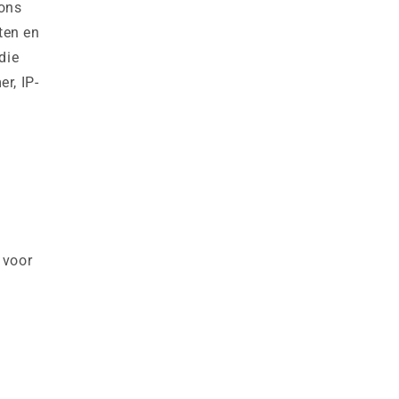
 ons
ten en
die
r, IP-
 voor