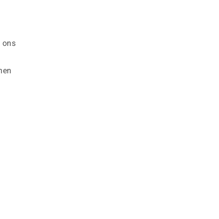
 ons
onen
e