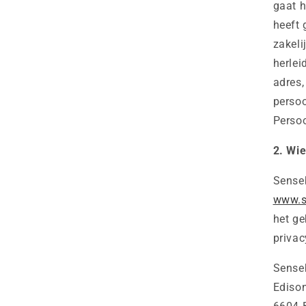
gaat h
heeft 
zakeli
herlei
adres,
persoo
Perso
2. Wi
Senseb
www.s
het ge
privac
Sense
Edison