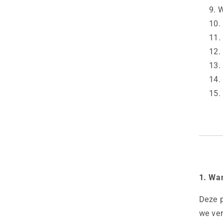
W
1. Wan
Deze p
we ver