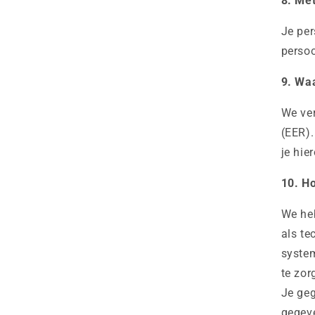
8. Me
Je per
perso
9. Wa
We ve
(EER).
je hie
10. Ho
We he
als te
syste
te zor
Je geg
gegeve