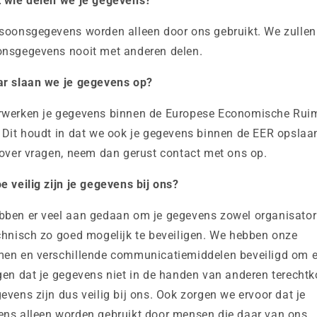
t wie delen we je gegevens?
soonsgegevens worden alleen door ons gebruikt. We zullen
onsgegevens nooit met anderen delen.
ar slaan we je gegevens op?
rwerken je gegevens binnen de Europese Economische Rui
 Dit houdt in dat we ook je gegevens binnen de EER opslaa
rover vragen, neem dan gerust contact met ons op.
e veilig zijn je gegevens bij ons?
bben er veel aan gedaan om je gegevens zowel organisator
chnisch zo goed mogelijk te beveiligen. We hebben onze
men en verschillende communicatiemiddelen beveiligd om e
gen dat je gegevens niet in de handen van anderen terecht
evens zijn dus veilig bij ons. Ook zorgen we ervoor dat je
ns alleen worden gebruikt door mensen die daar van ons