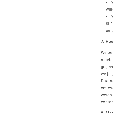
wil
bij
en 
7. Ho
We be
moeten
gegeve
we je 
Daarna
om eve
weten
contac