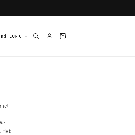
erpe prijzen - Afgemonteerd bezorgd -
sgarantie - Persoonlijke afhandeling
Inloggen
Winkelwagen
Nederland | EUR €
 met
 We
p. Heb