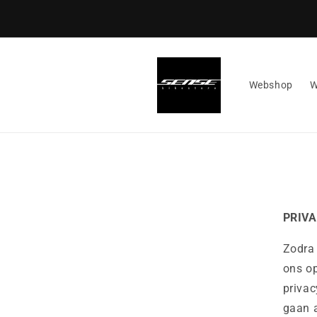
Meteen
naar de
content
Webshop
W
PRIV
Zodra
ons op
privac
gaan a