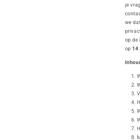
je vra
contac
we da
privac
op de 
op
14
Inhou
W
W
V
H
W
W
H
M