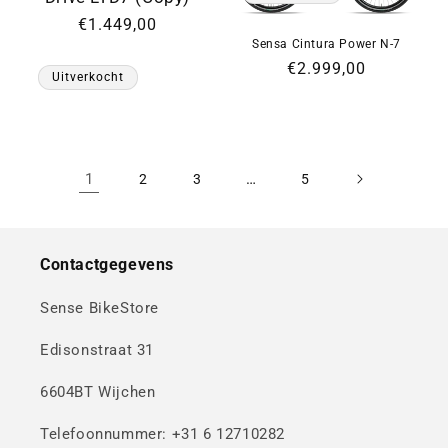
Normale
€1.449,00
Sensa Cintura Power N-7
prijs
Normale
€2.999,00
Uitverkocht
prijs
1
…
2
3
5
Contactgegevens
Sense BikeStore
Edisonstraat 31
6604BT Wijchen
Telefoonnummer: +31 6 12710282