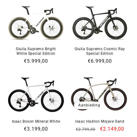
Giulia Supremo Bright
Giulia Supremo Cosmic Ray
White Special Edition
Special Edition
Normale
€5.999,00
Normale
€6.999,00
prijs
prijs
Aanbieding
Isaac Boson Mineral White
Isaac Hadron Mojave Sand
Normale
€3.199,00
Normale
Aanbiedingspri
€2.149,00
€2.799,00
prijs
prijs