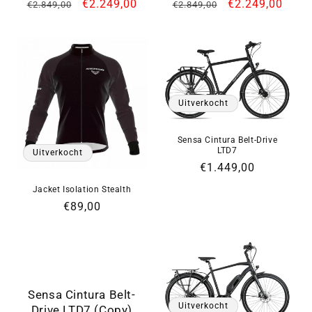
Normale
Aanbiedingsprijs
€2.249,00
Normale
Aanbiedingspri
€2.249,00
€2.849,00
€2.849,00
prijs
prijs
Uitverkocht
Sensa Cintura Belt-Drive
LTD7
Uitverkocht
Normale
€1.449,00
prijs
Jacket Isolation Stealth
Normale
€89,00
prijs
Sensa Cintura Belt-
Uitverkocht
Drive LTD7 (Copy)