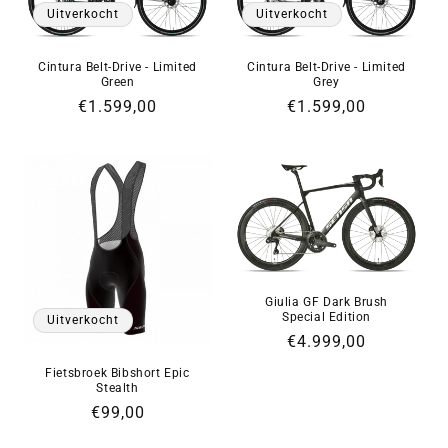
Uitverkocht
Uitverkocht
Cintura Belt-Drive - Limited
Cintura Belt-Drive - Limited
Grey
Green
Normale
€1.599,00
Normale
€1.599,00
prijs
prijs
Giulia GF Dark Brush
Special Edition
Uitverkocht
Normale
€4.999,00
prijs
Fietsbroek Bibshort Epic
Stealth
Normale
€99,00
prijs