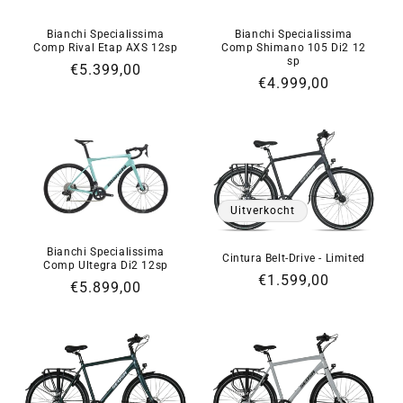
i
Bianchi Specialissima
Bianchi Specialissima
Comp Rival Etap AXS 12sp
Comp Shimano 105 Di2 12
e
sp
Normale
€5.399,00
Normale
€4.999,00
prijs
:
prijs
Uitverkocht
Bianchi Specialissima
Cintura Belt-Drive - Limited
Comp Ultegra Di2 12sp
Normale
€1.599,00
Normale
€5.899,00
prijs
prijs