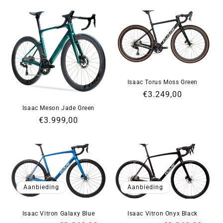
Isaac Torus Moss Green
Normale
€3.249,00
prijs
Isaac Meson Jade Green
Normale
€3.999,00
prijs
Aanbieding
Aanbieding
Isaac Vitron Galaxy Blue
Isaac Vitron Onyx Black