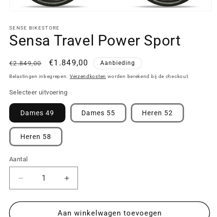
SENSE BIKESTORE
Sensa Travel Power Sport
Normale
Aanbiedingsprijs
€1.849,00
€2.849,00
Aanbieding
prijs
Belastingen inbegrepen.
Verzendkosten
worden berekend bij de checkout.
Selecteer uitvoering
Dames 49
Dames 55
Heren 52
Heren 58
Aantal
Aantal
Aantal
Aantal
verlagen
verhogen
voor
voor
Sensa
Sensa
Aan winkelwagen toevoegen