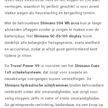
levert deze elektrische fiets 60 Nm koppel en 250 watt
vermogen, waardoor hij perfect geschikt is voor zowel
vlakke wegen als heuvelachtig en bergachtig terrein.
Met de betrouwbare
Shimano 504 Wh accu
kun je lange
afstanden afleggen zonder je zorgen te maken over de
batterijduur. Het
Shimano SC-E6100 display
toont
duidelijk alle belangrijke fietsgegevens, zoals snelheid
en accustatus, zodat je altijd goed geïnformeerd bent
tijdens je ritten.
De
Travel Power V9
is voorzien van het
Shimano Cues
1x9 schakelsysteem
, dat zorgt voor soepele en
nauwkeurige overgangen tussen versnellingen. De
Shimano hydraulische schijfremmen
bieden betrouwbare
remkracht onder alle omstandigheden, wat zorgt voor
veilig stoppen, zelfs in natte of steile omstandigheden.
De geïntegreerde verlichting, bedienbaar via een knop op